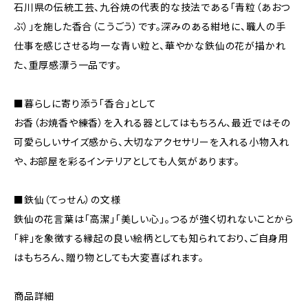
石川県の伝統工芸、九谷焼の代表的な技法である「青粒（あおつ
ぶ）」を施した香合（こうごう）です。深みのある紺地に、職人の手
仕事を感じさせる均一な青い粒と、華やかな鉄仙の花が描かれ
た、重厚感漂う一品です。
■暮らしに寄り添う「香合」として
お香（お焼香や練香）を入れる器としてはもちろん、最近ではその
可愛らしいサイズ感から、大切なアクセサリーを入れる小物入れ
や、お部屋を彩るインテリアとしても人気があります。
■鉄仙（てっせん）の文様
鉄仙の花言葉は「高潔」「美しい心」。つるが強く切れないことから
「絆」を象徴する縁起の良い絵柄としても知られており、ご自身用
はもちろん、贈り物としても大変喜ばれます。
商品詳細