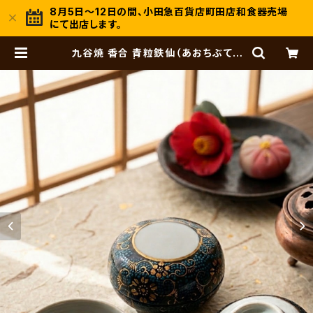
8月5日～12日の間、小田急百貨店町田店和食器売場
にて出店します。
九谷焼 香合 青粒鉄仙（あおちぶてっ
せん） | hisadashop