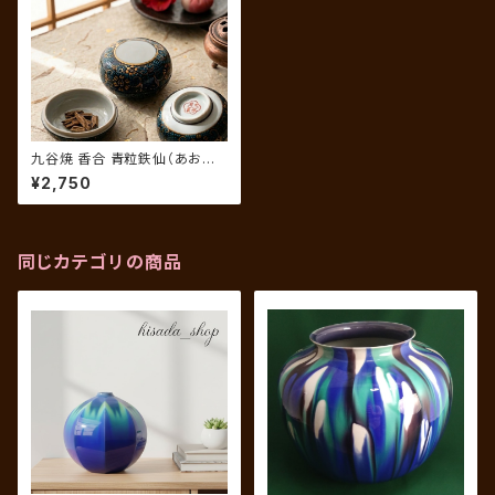
九谷焼 香合 青粒鉄仙（あおち
ぶてっせん）
¥2,750
同じカテゴリの商品