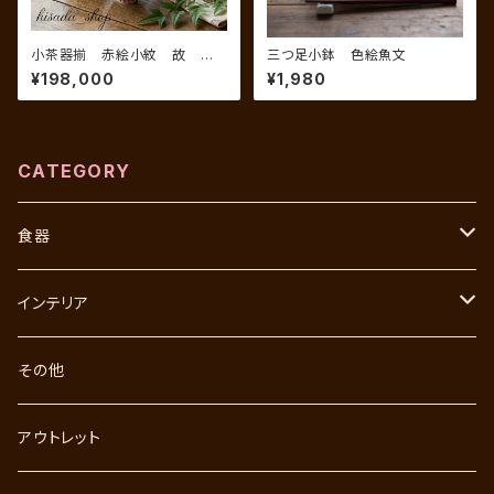
小茶器揃 赤絵小紋 故 西
三つ足小鉢 色絵魚文
野昭月
¥198,000
¥1,980
CATEGORY
食器
飯碗
インテリア
湯呑
花瓶
その他
皿
置物
アウトレット