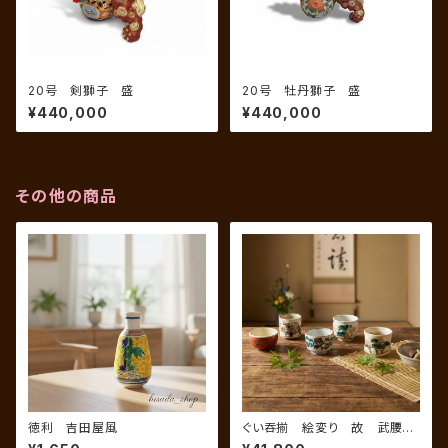
20号 剣獅子 盛
20号 牡丹獅子 盛
¥440,000
¥440,000
その他の商品
徳利 吉田屋風
ぐい吞揃 絵変り 故 武腰正
一郎