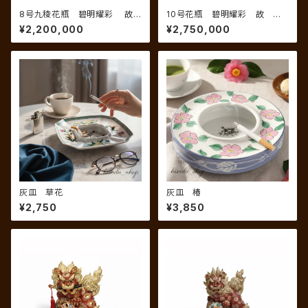
8号九稜花瓶 碧明耀彩 故
10号花瓶 碧明耀彩 故 三
三代 德田八十吉 作
代 德田八十吉
¥2,200,000
¥2,750,000
灰皿 草花
灰皿 椿
¥2,750
¥3,850