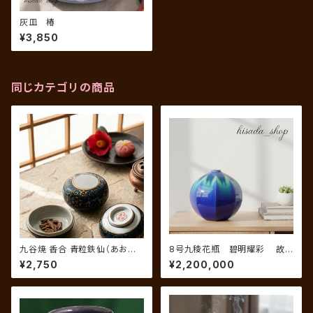
灰皿 椿
¥3,850
同じカテゴリの商品
九谷焼 香合 青粒鉄仙（あおち
8号九稜花瓶 碧明耀彩 故
ぶてっせん）
三代 德田八十吉 作
¥2,750
¥2,200,000