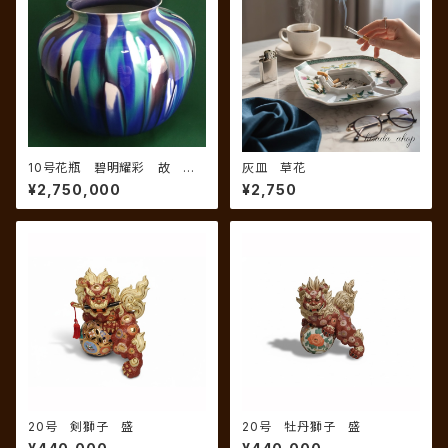
10号花瓶 碧明耀彩 故 三
灰皿 草花
代 德田八十吉
¥2,750,000
¥2,750
20号 剣獅子 盛
20号 牡丹獅子 盛