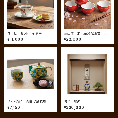
コーヒーセット 花唐草
汲出揃 朱地金彩松葉文 錦
山窯
¥11,000
¥22,000
ポット急須 吉田屋風花鳥 AP
陶卓 龍虎
8-0444
¥7,150
¥330,000