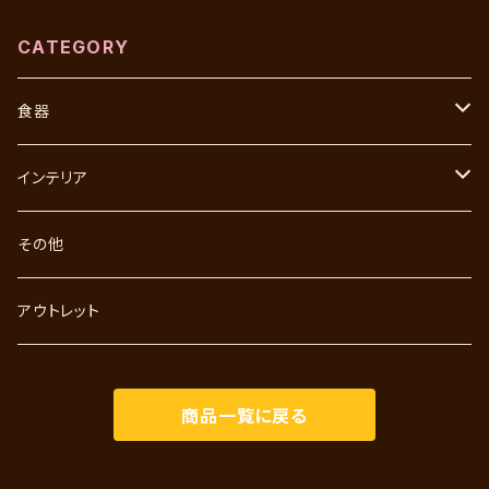
CATEGORY
食器
飯碗
インテリア
湯呑
花瓶
その他
皿
置物
アウトレット
皿揃
鉢
その他
商品一覧に戻る